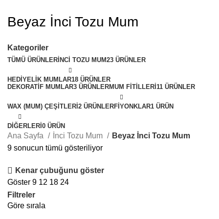
Beyaz İnci Tozu Mum
Kategoriler
TÜMÜ
ÜRÜNLER
İNCI TOZU MUM
23 ÜRÜNLER
HEDIYELIK MUMLAR
18 ÜRÜNLER
DEKORATIF MUMLAR
3 ÜRÜNLER
MUM FITILLERI
11 ÜRÜNLER
WAX (MUM) ÇEŞITLERI
2 ÜRÜNLER
FIYONKLAR
1 ÜRÜN
DIĞERLERI
0 ÜRÜN
Ana Sayfa
İnci Tozu Mum
Beyaz İnci Tozu Mum
9 sonucun tümü gösteriliyor
Kenar çubuğunu göster
Göster
9
12
18
24
Filtreler
Göre sırala