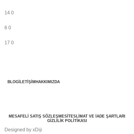
14
0
6
0
17
0
BLOG
İLETIŞIM
HAKKIMIZDA
MESAFELI SATIŞ SÖZLEŞMESI
TESLIMAT VE İADE ŞARTLARI
GIZLILIK POLITIKASI
Designed by xDiji