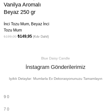
Vanilya Aromalı
Beyaz 250 gr
İnci Tozu Mum
,
Beyaz İnci
Tozu Mum
₺
149,95
₺
199,00
(Kdv Dahil)
Blue Daisy Candle
İnstagram Gönderilerimiz
Işıltılı Detaylar: Mumlarla Ev Dekorasyonunuzu Tamamlayın
9
0
7
0