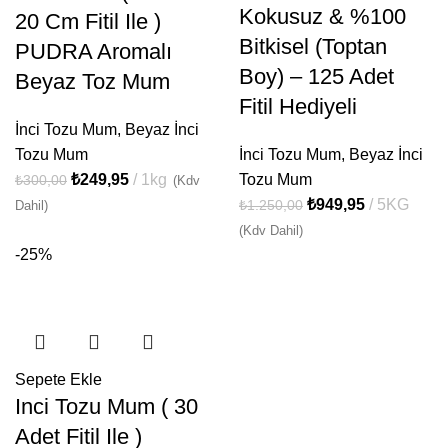
Kokusuz & %100
20 Cm Fitil Ile )
Bitkisel (Toptan
PUDRA Aromalı
Boy) – 125 Adet
Beyaz Toz Mum
Fitil Hediyeli
İnci Tozu Mum
,
Beyaz İnci
Tozu Mum
İnci Tozu Mum
,
Beyaz İnci
₺
249,95
1kg
Tozu Mum
₺
300,00
(Kdv
₺
949,95
5KG
₺
1.250,00
Dahil)
(Kdv Dahil)
-25%
Sepete Ekle
Inci Tozu Mum ( 30
Adet Fitil Ile )