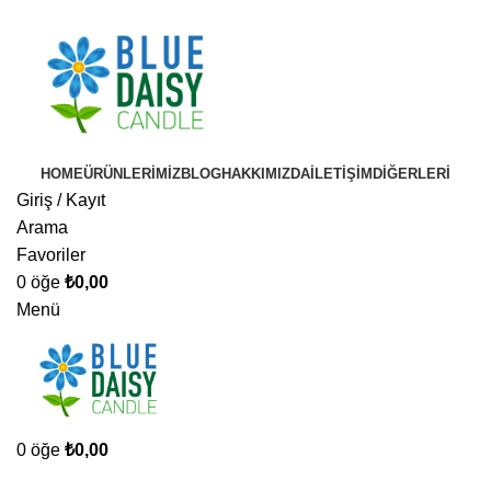
HOME
ÜRÜNLERIMIZ
BLOG
HAKKIMIZDA
İLETIŞIM
DIĞERLERI
Giriş / Kayıt
Arama
Favoriler
0
öğe
₺
0,00
Menü
0
öğe
₺
0,00