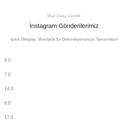
Blue Daisy Candle
İnstagram Gönderilerimiz
Işıltılı Detaylar: Mumlarla Ev Dekorasyonunuzu Tamamlayın
9
0
7
0
14
0
6
0
17
0