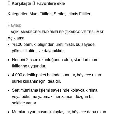
Karşılaştır
Favorilere ekle
Kategoriler:
Mum Fitilleri
,
Sertleştirilmiş Fitiller
Paylaş:
AÇIKLAMA
DEĞERLENDIRMELER (0)
KARGO VE TESLIMAT
Açıklama
%100 pamuk ipliğinden üretilmiştir, bu sayede
yüksek kaliteli ve dayanıklıdır.
Her biri 2,5 cm uzunluğunda olup, standart mum
fitillerine uygundur.
4.000 adetlik paket halinde sunulur, böylece uzun
süreli kullanım için idealdir.
Sert mumlama işlemi sayesinde kolayca kırılma
veya bükülme yapmaz, her zaman düzgün bir
şekilde yanar.
Mumların yanmasını kolaylaştırır, böylece daha uzun