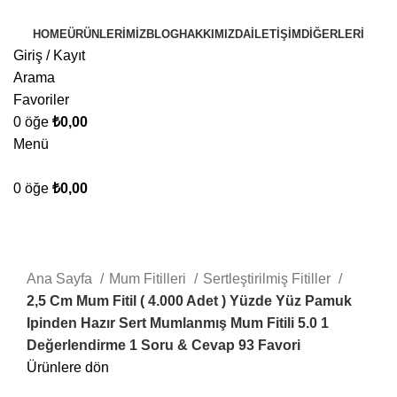
HOME
ÜRÜNLERIMIZ
BLOG
HAKKIMIZDA
İLETIŞIM
DIĞERLERI
Giriş / Kayıt
Arama
Favoriler
0
öğe
₺
0,00
Menü
0
öğe
₺
0,00
-29%
Büyütmek için tıklayın
Ana Sayfa
Mum Fitilleri
Sertleştirilmiş Fitiller
2,5 Cm Mum Fitil ( 4.000 Adet ) Yüzde Yüz Pamuk
Ipinden Hazır Sert Mumlanmış Mum Fitili 5.0 1
Değerlendirme 1 Soru & Cevap 93 Favori
Ürünlere dön